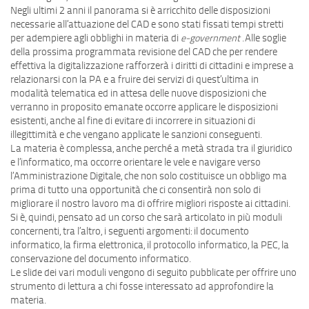
Negli ultimi 2 anni il panorama si è arricchito delle disposizioni
necessarie all’attuazione del CAD e sono stati fissati tempi stretti
per adempiere agli obblighi in materia di
e-government
.Alle soglie
della prossima programmata revisione del CAD che per rendere
effettiva la digitalizzazione rafforzerà i diritti di cittadini e imprese a
relazionarsi con la PA e a fruire dei servizi di quest’ultima in
modalità telematica ed in attesa delle nuove disposizioni che
verranno in proposito emanate occorre applicare le disposizioni
esistenti, anche al fine di evitare di incorrere in situazioni di
illegittimità e che vengano applicate le sanzioni conseguenti.
La materia è complessa, anche perché a metà strada tra il giuridico
e l’informatico, ma occorre orientare le vele e navigare verso
l’Amministrazione Digitale, che non solo costituisce un obbligo ma
prima di tutto una opportunità che ci consentirà non solo di
migliorare il nostro lavoro ma di offrire migliori risposte ai cittadini.
Si è, quindi, pensato ad un corso che sarà articolato in più moduli
concernenti, tra l’altro, i seguenti argomenti: il documento
informatico, la firma elettronica, il protocollo informatico, la PEC, la
conservazione del documento informatico.
Le slide dei vari moduli vengono di seguito pubblicate per offrire uno
strumento di lettura a chi fosse interessato ad approfondire la
materia.