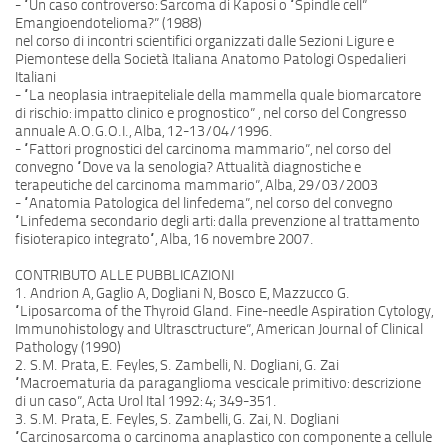
- “Un caso controverso: Sarcoma di Kaposi o “Spindle cell”
Emangioendotelioma?” (1988)
nel corso di incontri scientifici organizzati dalle Sezioni Ligure e
Piemontese della Società Italiana Anatomo Patologi Ospedalieri
Italiani
- “La neoplasia intraepiteliale della mammella quale biomarcatore
di rischio: impatto clinico e prognostico” , nel corso del Congresso
annuale A.O.G.O.I., Alba, 12-13/04/1996.
- “Fattori prognostici del carcinoma mammario”, nel corso del
convegno “Dove va la senologia? Attualità diagnostiche e
terapeutiche del carcinoma mammario”, Alba, 29/03/2003
- “Anatomia Patologica del linfedema”, nel corso del convegno
“Linfedema secondario degli arti: dalla prevenzione al trattamento
fisioterapico integrato“, Alba, 16 novembre 2007.
CONTRIBUTO ALLE PUBBLICAZIONI
1. Andrion A, Gaglio A, Dogliani N, Bosco E, Mazzucco G.
“Liposarcoma of the Thyroid Gland. Fine-needle Aspiration Cytology,
Immunohistology and Ultrasctructure”, American Journal of Clinical
Pathology (1990)
2. S.M. Prata, E. Feyles, S. Zambelli, N. Dogliani, G. Zai
“Macroematuria da paraganglioma vescicale primitivo: descrizione
di un caso”, Acta Urol Ital 1992: 4; 349-351.
3. S.M. Prata, E. Feyles, S. Zambelli, G. Zai, N. Dogliani
“Carcinosarcoma o carcinoma anaplastico con componente a cellule