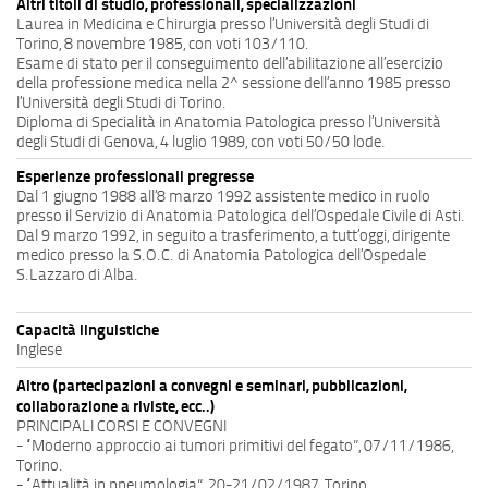
Altri titoli di studio, professionali, specializzazioni
Laurea in Medicina e Chirurgia presso l’Università degli Studi di
Torino, 8 novembre 1985, con voti 103/110.
Esame di stato per il conseguimento dell’abilitazione all’esercizio
della professione medica nella 2^ sessione dell’anno 1985 presso
l’Università degli Studi di Torino.
Diploma di Specialità in Anatomia Patologica presso l’Università
degli Studi di Genova, 4 luglio 1989, con voti 50/50 lode.
Esperienze professionali pregresse
Dal 1 giugno 1988 all’8 marzo 1992 assistente medico in ruolo
presso il Servizio di Anatomia Patologica dell’Ospedale Civile di Asti.
Dal 9 marzo 1992, in seguito a trasferimento, a tutt’oggi, dirigente
medico presso la S.O.C. di Anatomia Patologica dell’Ospedale
S.Lazzaro di Alba.
Capacità linguistiche
Inglese
Altro (partecipazioni a convegni e seminari, pubblicazioni,
collaborazione a riviste, ecc..)
PRINCIPALI CORSI E CONVEGNI
- “Moderno approccio ai tumori primitivi del fegato”, 07/11/1986,
Torino.
- “Attualità in pneumologia”, 20-21/02/1987, Torino