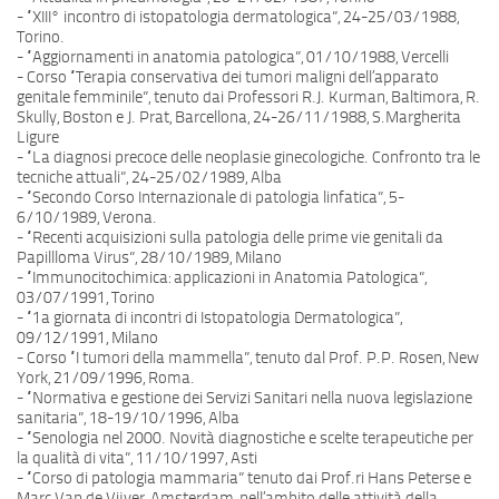
- “XIII° incontro di istopatologia dermatologica”, 24-25/03/1988,
Torino.
- “Aggiornamenti in anatomia patologica”, 01/10/1988, Vercelli
- Corso “Terapia conservativa dei tumori maligni dell’apparato
genitale femminile”, tenuto dai Professori R.J. Kurman, Baltimora, R.
Skully, Boston e J. Prat, Barcellona, 24-26/11/1988, S.Margherita
Ligure
- “La diagnosi precoce delle neoplasie ginecologiche. Confronto tra le
tecniche attuali”, 24-25/02/1989, Alba
- “Secondo Corso Internazionale di patologia linfatica”, 5-
6/10/1989, Verona.
- “Recenti acquisizioni sulla patologia delle prime vie genitali da
Papillloma Virus”, 28/10/1989, Milano
- “Immunocitochimica: applicazioni in Anatomia Patologica”,
03/07/1991, Torino
- “1a giornata di incontri di Istopatologia Dermatologica”,
09/12/1991, Milano
- Corso “I tumori della mammella”, tenuto dal Prof. P.P. Rosen, New
York, 21/09/1996, Roma.
- “Normativa e gestione dei Servizi Sanitari nella nuova legislazione
sanitaria”, 18-19/10/1996, Alba
- “Senologia nel 2000. Novità diagnostiche e scelte terapeutiche per
la qualità di vita”, 11/10/1997, Asti
- “Corso di patologia mammaria” tenuto dai Prof.ri Hans Peterse e
Marc Van de Vijver, Amsterdam, nell’ambito delle attività della