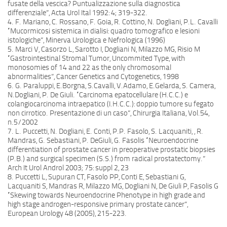
fusate della vescica? Puntualizzazione sulla diagnostica
differenziale”, Acta Urol Ital 1992: 4; 319-322.
4. F. Mariano, C. Rossano, F. Goia, R. Cottino, N. Dogliani, P.L. Cavalli
“Mucormicosi sistemica in dialisi: quadro tomografico e lesioni
istologiche”, Minerva Urologica e Nefrologica (1996)
5. Marci V, Casorzo L, Sarotto I, Dogliani N, Milazzo MG, Risio M
“Gastrointestinal Stromal Tumor, Uncommited Type, with
monosomies of 14 and 22 as the only chromosomal
abnormalities”, Cancer Genetics and Cytogenetics, 1998
6. G. Paraluppi, E.Borgna, S.Cavalli, V.Adamo, E.Gelarda, S. Camera,
N.Dogliani, P. De Giuli. “Carcinoma epatocellulare (H.C.C.) e
colangiocarcinoma intraepatico (I.H.C.C.): doppio tumore su fegato
non cirrotico. Presentazione di un caso”, Chirurgia Italiana, Vol.54,
n.5/2002
7. L. Puccetti, N. Dogliani, E. Conti, P.P. Fasolo, S. Lacquaniti, , R.
Mandras, G. Sebastiani, P. DeGiuli, G. Fasolis “Neuroendocrine
differentiation of prostate cancer in preoperative prostatic biopsies
(P.B.) and surgical specimen (S.S.) from radical prostatectomy.”
Arch It Urol Androl 2003; 75: suppl 2, 23
8. Puccetti L, Supuran CT, Fasolo PP, Conti E, Sebastiani G,
Lacquaniti S, Mandras R, Milazzo MG, Dogliani N, De Giuli P, Fasolis G
“Skewing towards Neuroendocrine Phenotype in high grade and
high stage androgen-responsive primary prostate cancer”,
European Urology 48 (2005), 215-223.