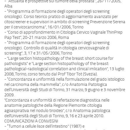
- “Attualità e prospettive sul tumore della prostata”, 26/11/2005,
Alba
- “Programma di formazione degli operatori degli screening
oncologici. Corso teorico pratico di aggiornamento avanzato per
citoscreener e supervisori in ambito di screening Prevenzione Serena
per il cervicocarcinoma”, 16/01/2006, Torino
- "Corso di approfondimento in Citologia Cervico Vaginale ThinPrep
Pap Test", 20-21 marzo 2006, Roma
- “Programma di formazione degli operatori degli screening
oncologici. Controllo di qualità in citologia cervicovaginale di
screening”, 3, 17 e 31/05/2006, Torino
- "Large section histopathology of the breast: short course for
pathologists" e "Large section histopathology of the breast:
pathological-radiological correlation and clinical imlication", 13 luglio
2008, Torino, corso tenuto dal Prof Tibor Tot (Svezia).
- “Concordanza e uniformità nella formulazione del grado istologico
nel carcinoma della mammella”, c/o Anatomia Patologica
dell’Università degli Studi di Torino, 31 marzo, 9 giugno e 3 novembre
2009.
"Concordanza e uniformità di refertazione diagnostica nelle
anatomie patologiche della Regione Piemonte: citologia
agoaspirativa nel nodulo tiroideo", c/o Anatomia patologica
dell'Università degli Studi di Torino, 9, 16 e 23 aprile 2010.
COMUNICAZIONI A CONVEGNI
- “Tumori a cellule lisce dell’intestino” (1987) e