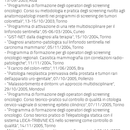
13/09/2003, Alba
- “Programma di formazione degli operatori degli screening
oncologici. Corso su metodologia e pratica degli screening rivolto agli
anatomopatologi inseriti nei programmi di screening dei tumori
colorettali”, 13-15/10/2003, Torino
- “Programma di attivazione di una rete multidisciplinare per il
linfonodo sentinella”, 05-06/03/2004, Cuneo
- “GIST-NET: dalla diagnosi alla terapia”, 15/10/2004, Torino
- “Diagnosi anatomo-patologica sul linfonodo sentinella nel
carcinoma mammario”, 05/11/2004, Torino
- Programma di formazione per gli operatori degli screening
oncologici regionali. Casistica mammografia con correlazioni radio-
patologiche”, 11/11/2004, Torino
- “Il cancro del colon-retto”, 11/06/2005, Bra
- “Patologia neoplastica preinvasiva della prostata e tumori rari
dell’apparato uro-genitale”, 07/10/2005, Pollenzo
- “Malassorbimento e dintorni: un approccio multidisciplinare”,
29/10/2005, Mondovì
- “Programma di formazione degli operatori degli screening
oncologici. Corso teorico-pratico sul controllo di qualità in citologia
cervico-vaginale di screening: epitelio cilindrico”, 07/11/2005, Torino
- “Programma di formazione degli operatori degli screening
oncologici. Corso teorico pratico di Telepatologia statica con il
sistema LEICA-TRIBVNE ICS nello screening come controllo di
qualità”, 14/11/2005, Torino