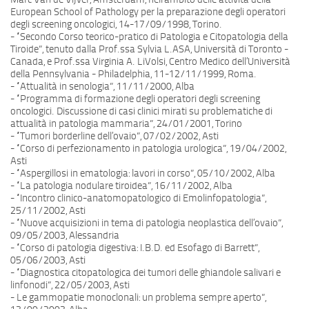
European School of Pathology per la preparazione degli operatori
degli screening oncologici, 14-17/09/1998, Torino.
- “Secondo Corso teorico-pratico di Patologia e Citopatologia della
Tiroide”, tenuto dalla Prof.ssa Sylvia L.ASA, Università di Toronto -
Canada, e Prof.ssa Virginia A. LiVolsi, Centro Medico dell’Università
della Pennsylvania - Philadelphia, 11-12/11/1999, Roma.
- “Attualità in senologia”, 11/11/2000, Alba
- “Programma di formazione degli operatori degli screening
oncologici. Discussione di casi clinici mirati su problematiche di
attualità in patologia mammaria”, 24/01/2001, Torino
- “Tumori borderline dell’ovaio”, 07/02/2002, Asti
- “Corso di perfezionamento in patologia urologica”, 19/04/2002,
Asti
- “Aspergillosi in ematologia: lavori in corso”, 05/10/2002, Alba
- “La patologia nodulare tiroidea”, 16/11/2002, Alba
- “Incontro clinico-anatomopatologico di Emolinfopatologia”,
25/11/2002, Asti
- “Nuove acquisizioni in tema di patologia neoplastica dell’ovaio”,
09/05/2003, Alessandria
- “Corso di patologia digestiva: I.B.D. ed Esofago di Barrett”,
05/06/2003, Asti
- “Diagnostica citopatologica dei tumori delle ghiandole salivari e
linfonodi”, 22/05/2003, Asti
- Le gammopatie monoclonali: un problema sempre aperto”,